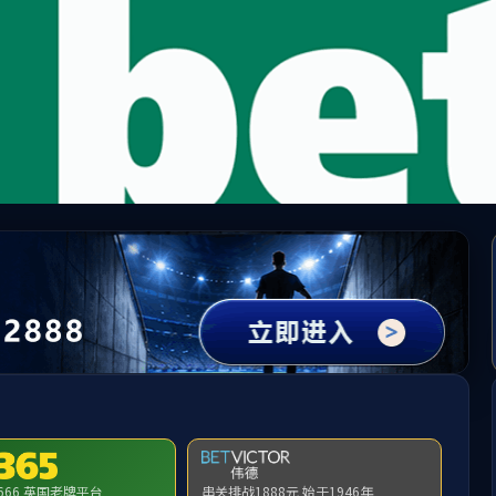
PA视讯(中国区)官网 - PlayAce
党的建设
新闻中心
人才招聘
商务合作
物业服务
驾培服务
广告
类型多层住宅、写字楼、商住楼、商业综合体、市场综合体、PA视
001职业健康安全管理体系认证单位、市级平安企业、市级文明单位。
业主至上、服务第一”为宗旨，建立了独立核算、自负盈亏、依
一整套严格的管理制度和操作规程，通过科学的管理和优质的